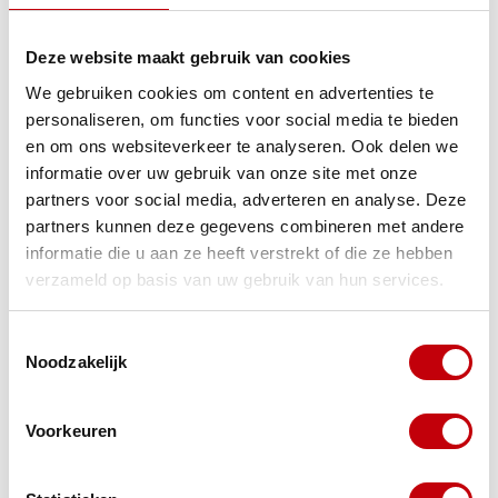
Specificaties
Deze website maakt gebruik van cookies
We gebruiken cookies om content en advertenties te
personaliseren, om functies voor social media te bieden
Gerelateerde producten
en om ons websiteverkeer te analyseren. Ook delen we
informatie over uw gebruik van onze site met onze
TypeError: Failed to fetch
partners voor social media, adverteren en analyse. Deze
https://www.scooteronderdelen.com/bobine-cdi-
partners kunnen deze gegevens combineren met andere
ecu/controller/
informatie die u aan ze heeft verstrekt of die ze hebben
verzameld op basis van uw gebruik van hun services.
21A controller
(2)
48V controller
(2)
Toestemmingsselectie
Noodzakelijk
500W controller
(2)
controller 45km/h
(1)
e-scooter elektronica
(1)
Voorkeuren
elektrische scooter onderdelen
(10)
rode stekker controller
(1)
scooter controller
(1)