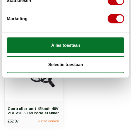
Statistieken
V20 controller
(1)
V20 onderdelen
(1)
Marketing
Recent bekeken
Bekijk alle producten
Alles toestaan
Selectie toestaan
Controller unit 45km/h 48V
21A V20 500W rode stekker
€62,07
Niet op voorraad