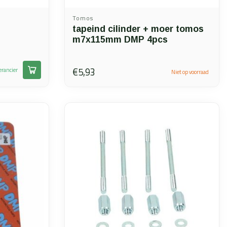
Tomos
tapeind cilinder + moer tomos
m7x115mm DMP 4pcs
€5,93
erancier
Niet op voorraad