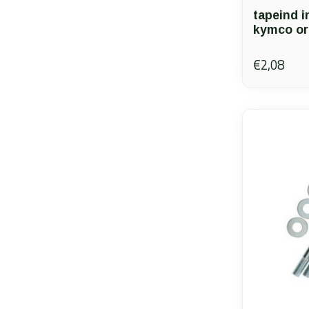
tapeind i
kymco or
€2,08