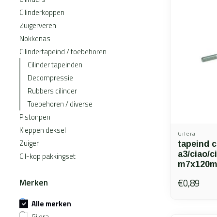
Cilinderkoppen
Zuigerveren
Nokkenas
Cilindertapeind / toebehoren
Cilinder tapeinden
Decompressie
Rubbers cilinder
Toebehoren / diverse
Pistonpen
Kleppen deksel
Gilera
Zuiger
tapeind c
a3/ciao/c
Cil-kop pakkingset
m7x120mm
Merken
€0,89
Alle merken
Gilera