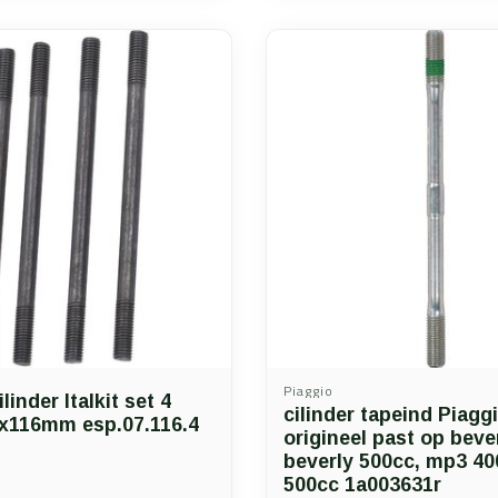
Piaggio
linder Italkit set 4
cilinder tapeind Piagg
x116mm esp.07.116.4
origineel past op beve
beverly 500cc, mp3 40
500cc 1a003631r