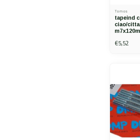
Tomos
tapeind c
ciao/citt
m7x120m
€5,52