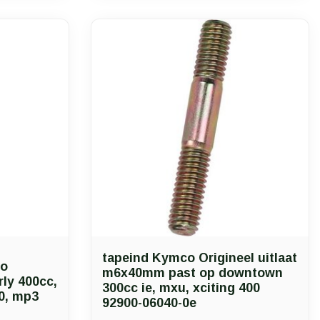
tapeind Kymco Origineel uitlaat
io
m6x40mm past op downtown
rly 400cc,
300cc ie, mxu, xciting 400
0, mp3
92900-06040-0e