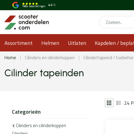
4.5
/5
145+
beoordelingen
Assortiment
Helmen
Uitlaten
Kapdelen / bepla
Home
|
Cilinders en cilinderkoppen
|
Cilindertapeind / toebeho
Cilinder tapeinden
24
P
Categorieën
Cilinders en cilinderkoppen
Cilinders