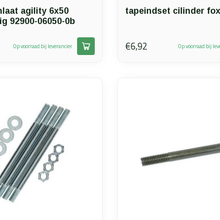
nlaat agility 6x50
tapeindset cilinder fo
ig 92900-06050-0b
€6,92
Op voorraad bij leverancier
Op voorraad bij lev