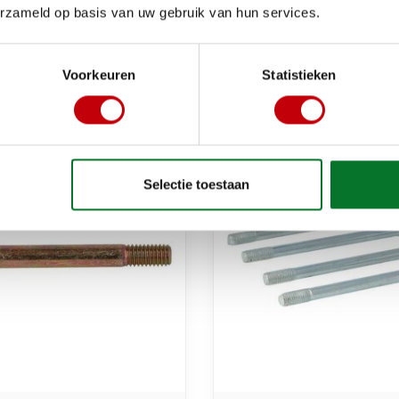
ks80lc/run180/ski125/
erzameld op basis van uw gebruik van hun services.
m8x135mm z314-01.11
€10,25
Op voorraad bij leverancier
Op voorraad bij lev
Voorkeuren
Statistieken
Selectie toestaan