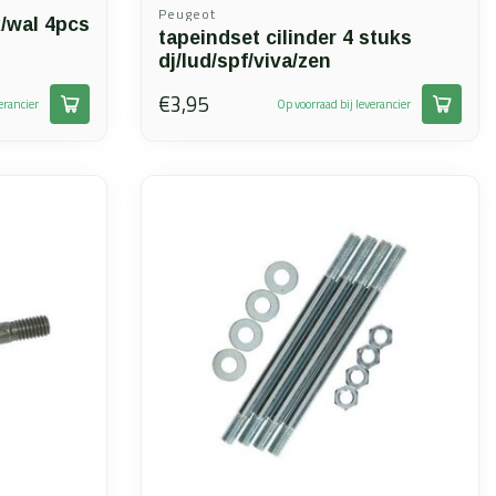
Peugeot
x/wal 4pcs
tapeindset cilinder 4 stuks
dj/lud/spf/viva/zen
€3,95
erancier
Op voorraad bij leverancier