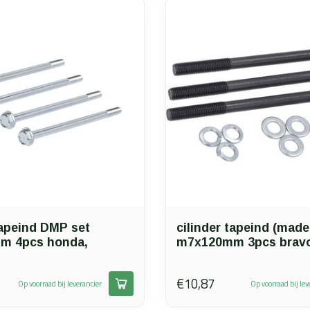
tapeind DMP set
cilinder tapeind (made
m 4pcs honda,
m7x120mm 3pcs bravo, 
€10,87
Op voorraad bij leverancier
Op voorraad bij lev