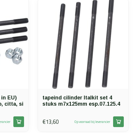
 in EU)
tapeind cilinder Italkit set 4
citta, si
stuks m7x125mm esp.07.125.4
€13,60
erancier
Op voorraad bij leverancier