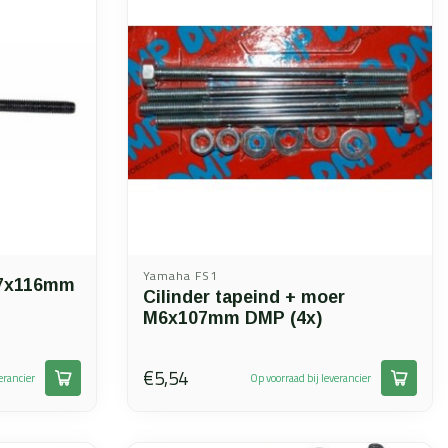
Yamaha FS1
m7x116mm
Cilinder tapeind + moer
M6x107mm DMP (4x)
€5,54
erancier
Op voorraad bij leverancier