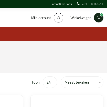
Contact
Over ons
+31 6 34346514
0
Winkelwagen
Mijn account
Toon: