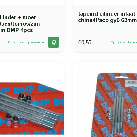
tapeind cilinder inlaat
ilinder + moer
china4t/sco gy6 63mm
a/sen/tomos/zun
m DMP 4pcs
€0,57
Op voorraad bij leverancier
Op voorraad bij lev