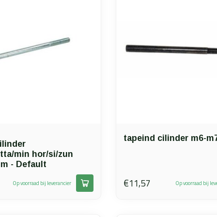
tapeind cilinder m6-
ilinder
itta/min hor/si/zun
 - Default
€11,57
Op voorraad bij leverancier
Op voorraad bij lev