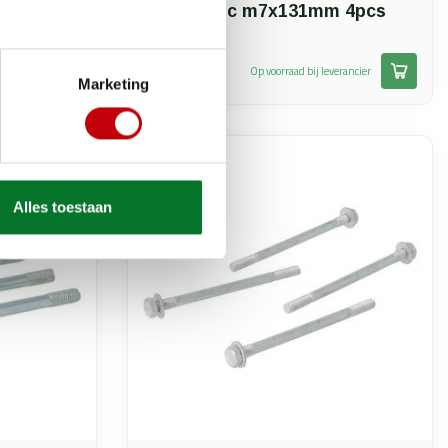
typ125
zundapp lc m7x131mm 4pcs
5
€5,90
erancier
Op voorraad bij leverancier
Marketing
Alles toestaan