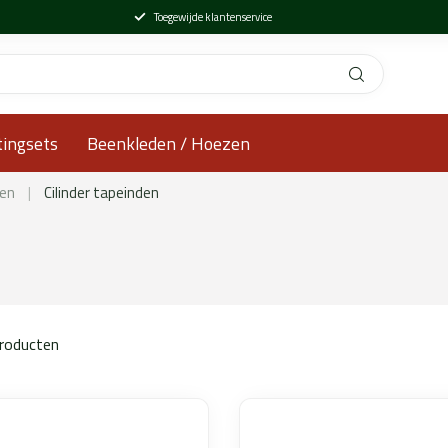
Toegewijde klantenservice
tingsets
Beenkleden / Hoezen
ren
|
Cilinder tapeinden
roducten