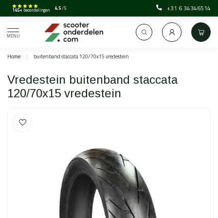
+31 6 34346514
4.5
/5
145+
beoordelingen
MENU
Home
|
buitenband staccata 120/70x15 vredestein
Vredestein buitenband staccata
120/70x15 vredestein