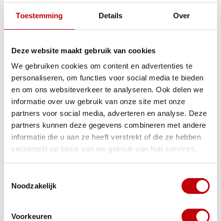
Toestemming
Details
Over
Product bundels
Samen met banden lepels kopen?
Deze website maakt gebruik van cookies
buitenband staccata 120/70x15 vredestein
+
We gebruiken cookies om content en advertenties te
-4%
gereedschap bandafnemer set univ 200mm
personaliseren, om functies voor social media te bieden
buzzetti 4960 3pcs
en om ons websiteverkeer te analyseren. Ook delen we
informatie over uw gebruik van onze site met onze
partners voor social media, adverteren en analyse. Deze
+
partners kunnen deze gegevens combineren met andere
informatie die u aan ze heeft verstrekt of die ze hebben
verzameld op basis van uw gebruik van hun services.
Op voorraad
Toestemmingsselectie
€72,28
€75,14
Noodzakelijk
Voorkeuren