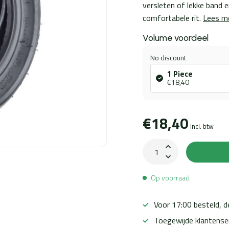
versleten of lekke band e
comfortabele rit.
Lees m
Volume voordeel
No discount
1 Piece
€18,40
€18,40
Incl. btw
Op voorraad
Voor 17:00 besteld, 
Toegewijde klantense