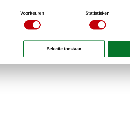
10 inch
Voorkeuren
Statistieken
binne
E-step
(
kickscoote
Selectie toestaan