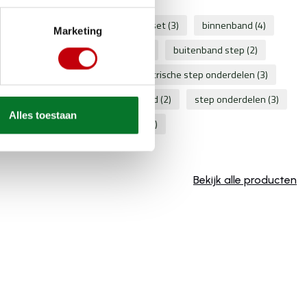
 band
(4)
10x2.5
(2)
bandenset
(3)
binnenband
(4)
Marketing
nband step
(3)
buitenband
(19)
buitenband step
(2)
3)
elektrische step
(3)
elektrische step onderdelen
(3)
r
(3)
luchtband
(2)
step band
(2)
step onderdelen
(3)
Alles toestaan
vervangingsband
(2)
Bekijk alle producten