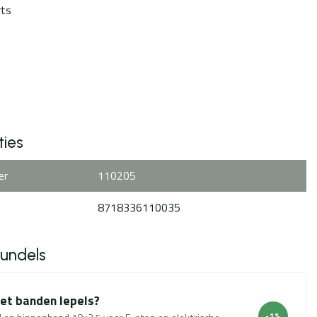
rts
ties
er
110205
8718336110035
bundels
t banden lepels?
-1%