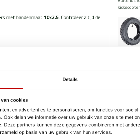
Buitenband
kickscooter
oters met bandenmaat
10x2.5
. Controleer altijd de
Details
Gerelate
 van cookies
ent en advertenties te personaliseren, om functies voor social
TypeError: 
. Ook delen we informatie over uw gebruik van onze site met on
leint u de kans op nieuwe lekkages en profiteert
https://ww
e. Deze partners kunnen deze gegevens combineren met andere i
erhoud, reparatie of het vernieuwen van de
banden/bui
erzameld op basis van uw gebruik van hun services.