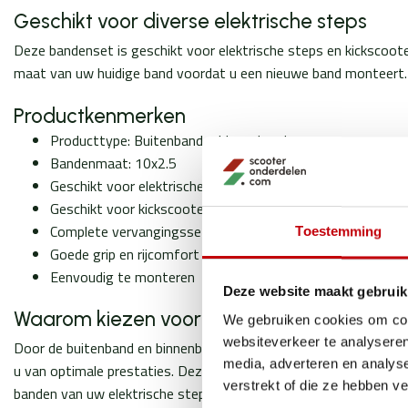
Geschikt voor diverse elektrische steps
Deze bandenset is geschikt voor elektrische steps en kicksco
maat van uw huidige band voordat u een nieuwe band monteert.
Productkenmerken
Producttype: Buitenband + binnenband
Bandenmaat: 10x2.5
Geschikt voor elektrische steps
Geschikt voor kickscooters
Complete vervangingsset
Toestemming
Goede grip en rijcomfort
Eenvoudig te monteren
Deze website maakt gebruik
Waarom kiezen voor deze bandenset?
We gebruiken cookies om cont
websiteverkeer te analyseren
Door de buitenband en binnenband gelijktijdig te vervangen, verk
media, adverteren en analys
u van optimale prestaties. Deze complete set is ideaal voor ond
verstrekt of die ze hebben v
banden van uw elektrische step.