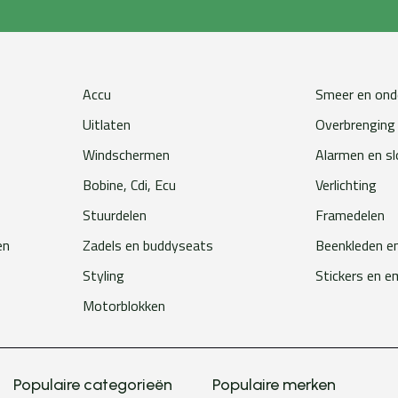
Accu
Smeer en ond
Uitlaten
Overbrenging
Windschermen
Alarmen en s
Bobine, Cdi, Ecu
Verlichting
Stuurdelen
Framedelen
en
Zadels en buddyseats
Beenkleden e
Styling
Stickers en 
Motorblokken
Populaire categorieën
Populaire merken