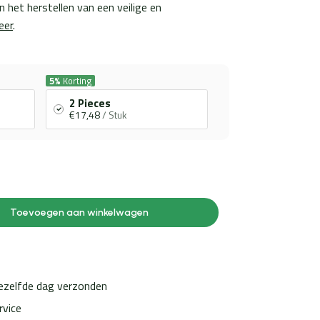
n het herstellen van een veilige en
eer
.
5%
Korting
2 Pieces
€17,48
/ Stuk
Toevoegen aan winkelwagen
dezelfde dag verzonden
rvice