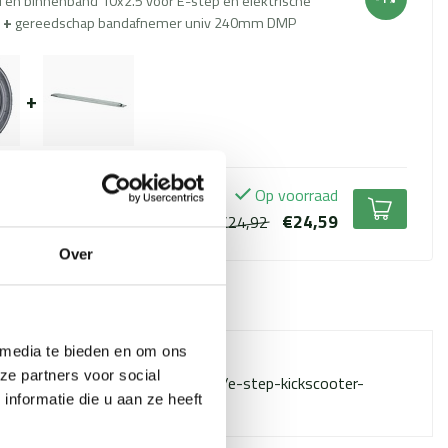
 en binnenband 10x2.5 voor E-step en elektrische
+
gereedschap bandafnemer univ 240mm DMP
+
Op voorraad
€24,59
€24,92
Over
erde producten
 media te bieden en om ons
Failed to fetch
ze partners voor social
w.scooteronderdelen.com/banden/e-step-kickscooter-
nformatie die u aan ze heeft
tenbanden/