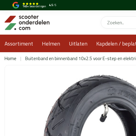
4.5
/5
145+
beoordelingen
Assortiment
Helmen
Uitlaten
Kapdelen / bepla
Home
|
Buitenband en binnenband 10x2.5 voor E-step en elektri