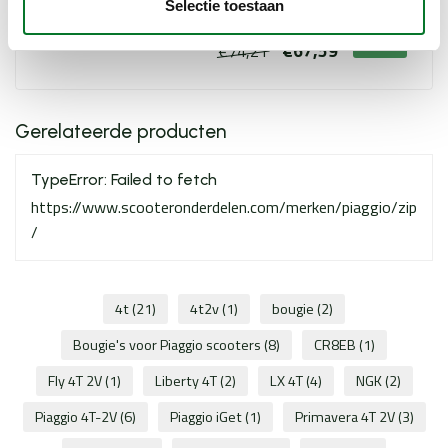
Selectie toestaan
Op voorraad
€67,59
€74,21
Gerelateerde producten
TypeError: Failed to fetch
https://www.scooteronderdelen.com/merken/piaggio/zip
/
4t
(21)
4t2v
(1)
bougie
(2)
Bougie's voor Piaggio scooters
(8)
CR8EB
(1)
Fly 4T 2V
(1)
Liberty 4T
(2)
LX 4T
(4)
NGK
(2)
Piaggio 4T-2V
(6)
Piaggio iGet
(1)
Primavera 4T 2V
(3)