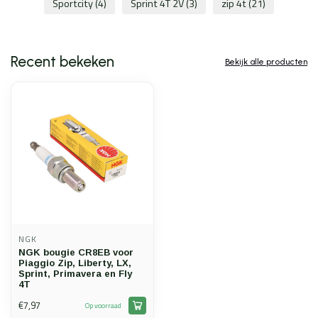
Sportcity
(4)
Sprint 4T 2V
(3)
zip 4t
(21)
Recent bekeken
Bekijk alle producten
NGK
NGK bougie CR8EB voor
Piaggio Zip, Liberty, LX,
Sprint, Primavera en Fly
4T
€7,97
Op voorraad