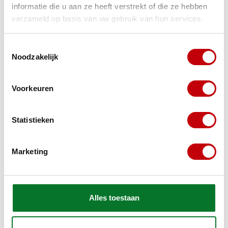
834741
+
Oliefilter Piaggio/Vespa 4-takt
+
informatie die u aan ze heeft verstrekt of die ze hebben
Remsegment set et2-4/ lxv/ moj/ run/
verzameld op basis van uw gebruik van hun services.
typ&gt;08/ vespa lx/ vespa S/ zip2000 achter p
+
V‑snaar Origineel Piaggio Euro‑2/4/5 – Zip &
Toestemmingsselectie
Vespa LX/S
+
Valton 10W40 4T motorolie (1L)
Noodzakelijk
+
+
+
Voorkeuren
Statistieken
+
+
+
Marketing
+
+
Alles toestaan