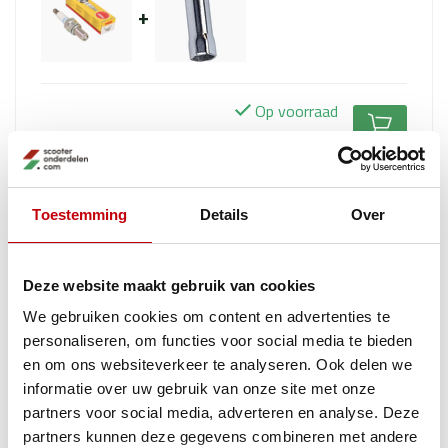
+
Op voorraad
€15,50
€15,90
Toestemming
Details
Over
Zip 4t2v Onderhoud
NGK CR8EB bougie voor Piaggio 4T-2V en iGet
motorblokken, geschikt voor Zip, Liberty, LX,
Deze website maakt gebruik van cookies
Sprint, Primavera, Fly, Centro en Sportcity
+
Kroon
We gebruiken cookies om content en advertenties te
75W90 Volsynthetische Transmissieolie – 100ml
personaliseren, om functies voor social media te bieden
Fles voor Scooters
+
Newfren remblokken
FD0249 MP3, Zip SP, Tweet, Vespa LX, NRG
+
en om ons websiteverkeer te analyseren. Ook delen we
variorolset 6.5gr (made in EU) sco piaggio
-9%
informatie over uw gebruik van onze site met onze
19x15.5mm top racing 6070457
+
partners voor social media, adverteren en analyse. Deze
Luchtfilterelement scopia4t2v/ zip4t piag orig
partners kunnen deze gegevens combineren met andere