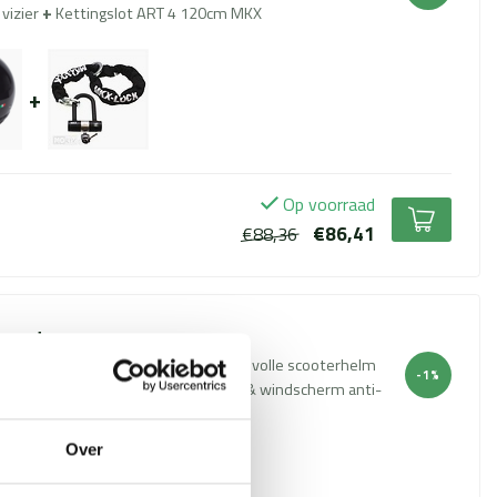
vizier
+
Kettingslot ART 4 120cm MKX
+
Op voorraad
€86,41
€88,36
 condens spray
 jethelm glans zwart – maat S, stijlvolle scooterhelm
-1%
vizier
+
Tucano Magic Spray – Vizier & windscherm anti-
Over