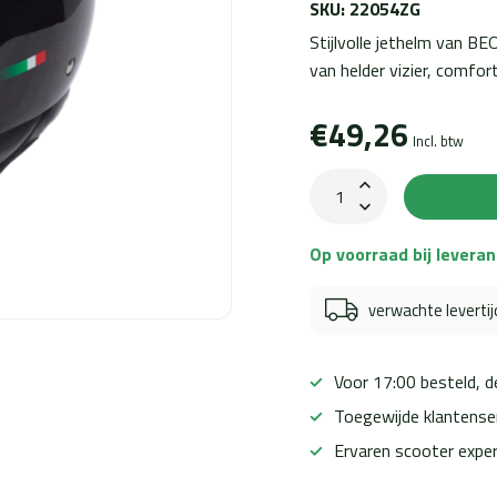
SKU: 22054ZG
Stijlvolle jethelm van B
van helder vizier, comfo
€49,26
Incl. btw
Op voorraad bij leveran
verwachte leverti
Voor 17:00 besteld, 
Toegewijde klantense
Ervaren scooter expe