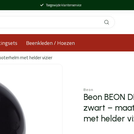
Toegewijde klantenservice
tingsets
Beenkleden / Hoezen
ooterhelm met helder vizier
Beon
Beon BEON DE
zwart – maat 
met helder vi