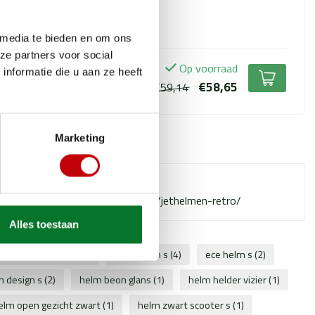
+
 media te bieden en om ons
ze partners voor social
Op voorraad
nformatie die u aan ze heeft
€58,65
€59,14
Marketing
erde producten
Failed to fetch
w.scooteronderdelen.com/helmen/jethelmen-retro/
Alles toestaan
design helm zwart
(1)
beon helm s
(4)
ece helm s
(2)
n design s
(2)
helm beon glans
(1)
helm helder vizier
(1)
elm open gezicht zwart
(1)
helm zwart scooter s
(1)