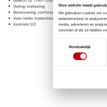
Gewicht: ca. 1100–1200 gram
Deze website maakt gebruik
Sluiting: snelsluiting
Binnenvoering: comfortabel, niet-uitneembaar
We gebruiken cookies om cont
Vizier: helder, krasbestendig
websiteverkeer te analyseren
Keurmerk: ECE
media, adverteren en analys
verstrekt of die ze hebben v
Toestemmingsselectie
Noodzakelijk