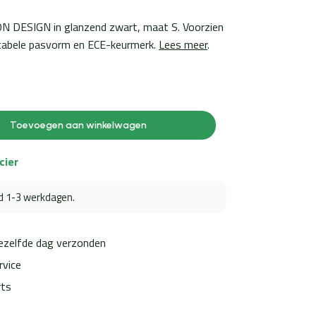
EON DESIGN in glanzend zwart, maat S. Voorzien
rtabele pasvorm en ECE-keurmerk.
Lees meer
.
Toevoegen aan winkelwagen
cier
jd 1-3 werkdagen.
dezelfde dag verzonden
rvice
rts