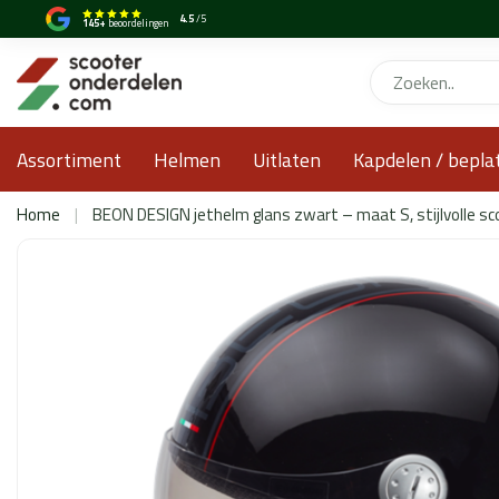
4.5
/5
145+
beoordelingen
Assortiment
Helmen
Uitlaten
Kapdelen / bepla
Home
|
BEON DESIGN jethelm glans zwart – maat S, stijlvolle sc