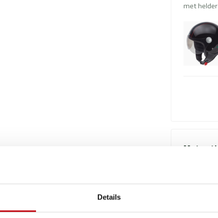
met helder 
Met anti
BEON DESIGN
met helder 
condens
Details