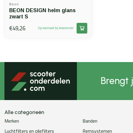
Beon
BEON DESIGN helm glans
zwart S
€49,26
Op voorraad bij leverancier
Brengt 
Alle categorieën
Merken
Banden
Luchtfilters en oliefilters
Remsystemen