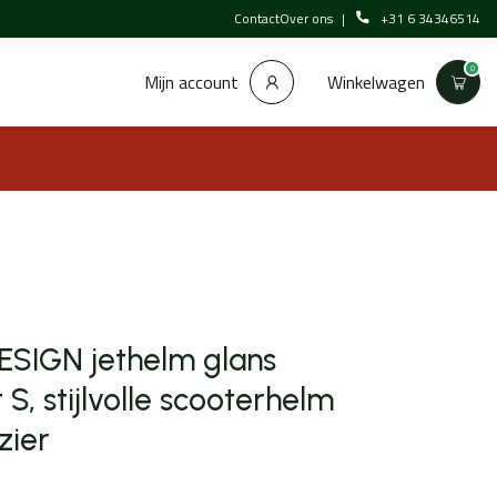
Contact
Over ons
+31 6 34346514
0
Winkelwagen
Mijn account
SIGN jethelm glans
S, stijlvolle scooterhelm
zier