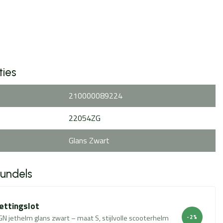
ties
210000089224
22054ZG
Glans Zwart
bundels
ettingslot
 jethelm glans zwart – maat S, stijlvolle scooterhelm
-2%