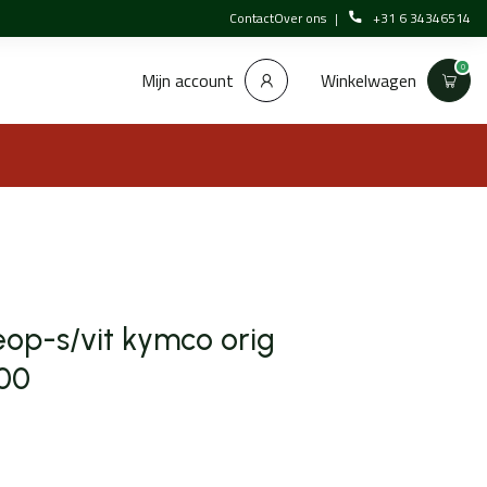
Contact
Over ons
+31 6 34346514
0
Winkelwagen
Mijn account
eop-s/vit kymco orig
00