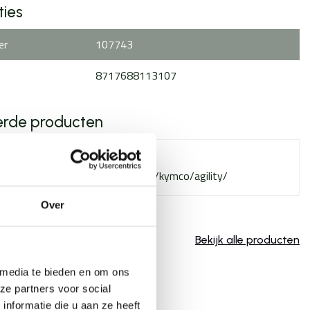
ties
er
107743
8717688113107
erde producten
Failed to fetch
w.scooteronderdelen.com/merken/kymco/agility/
Over
Bekijk alle producten
 media te bieden en om ons
ze partners voor social
nformatie die u aan ze heeft