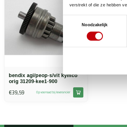
verstrekt of die ze hebben v
Toestemmingsselectie
Noodzakelijk
bendix agi/peop-s/vit kymco
orig 31209-kee1-900
€39,59
Op voorraad bij leverancier