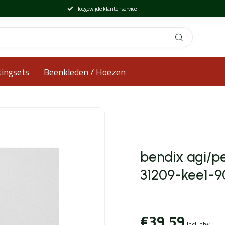
Toegewijde klantenservice
tingsets
Beenkleden / Hoezen
bendix agi/p
31209-kee1-9
€39,59
Incl. btw