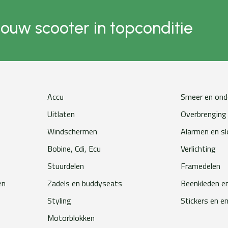
jouw scooter in topconditie
Accu
Smeer en ond
Uitlaten
Overbrenging
Windschermen
Alarmen en s
Bobine, Cdi, Ecu
Verlichting
Stuurdelen
Framedelen
en
Zadels en buddyseats
Beenkleden e
Styling
Stickers en 
Motorblokken