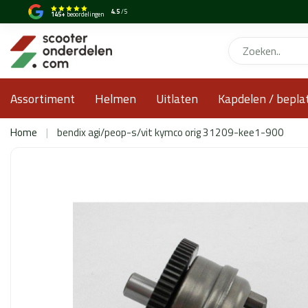
4.5
/5
145+
beoordelingen
Assortiment
Helmen
Uitlaten
Kapdelen / bepla
Home
|
bendix agi/peop-s/vit kymco orig 31209-kee1-900