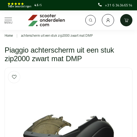
+31 6 34346514
4.5
/5
145+
beoordelingen
MENU
Home
|
achterscherm uit een stuk zip2000 zwart mat DMP
Piaggio achterscherm uit een stuk
zip2000 zwart mat DMP