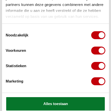
partners kunnen deze gegevens combineren met andere
TypeError: Failed to fetch
informatie die u aan ze heeft verstrekt of die ze hebben
https://www.scooteronderdelen.com/merken/piaggio/zip
verzameld op basis van uw gebruik van hun services.
/
Toestemmingsselectie
Noodzakelijk
Recent bekeken
Bekijk alle producten
Voorkeuren
Statistieken
Marketing
Alles toestaan
Piaggio
achterscherm uit een stuk