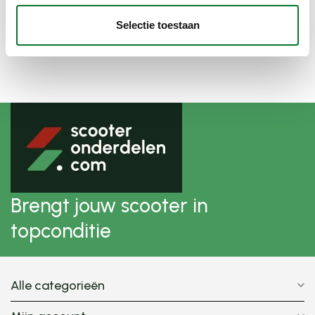
zip2000 zwart mat DMP
Op voorraad bij
Selectie toestaan
€53,91
leverancier
Brengt jouw scooter in
topconditie
Alle categorieën