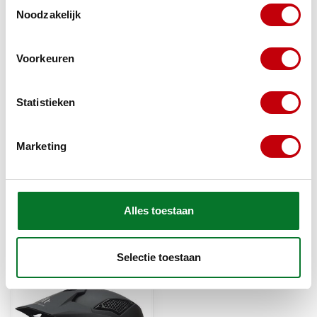
Toestemmingsselectie
Noodzakelijk
Gerelateerde producten
MT Helmet
Voorkeuren
MT Helmet HELM
STREETFIGHTER SV MAT
€89,95
ZWART
Statistieken
Op voorraad
VIZIER VOOR DE
Marketing
STREETFIGHTER HELM
€19,95
DARK / SMOKE
Op voorraad
Alles toestaan
Selectie toestaan
Recent bekeken
Bekijk alle producten