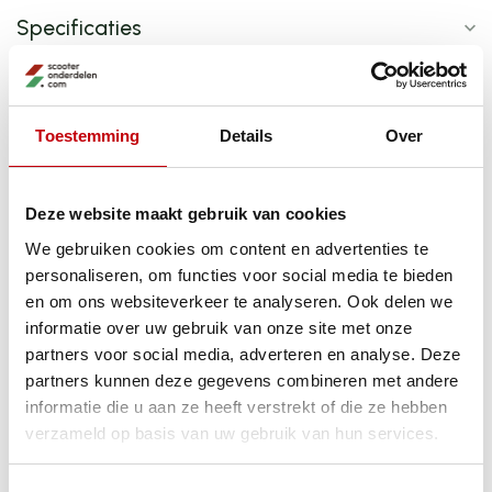
Specificaties
Product bundels
Toestemming
Details
Over
Met anti condens spray
HELM STREETFIGHTER SV MAT ZWART FULLY BLACK
+
Deze website maakt gebruik van cookies
Tucano Magic Spray – Vizier & windscherm anti-condens
We gebruiken cookies om content en advertenties te
personaliseren, om functies voor social media te bieden
en om ons websiteverkeer te analyseren. Ook delen we
+
informatie over uw gebruik van onze site met onze
partners voor social media, adverteren en analyse. Deze
partners kunnen deze gegevens combineren met andere
informatie die u aan ze heeft verstrekt of die ze hebben
Op voorraad
verzameld op basis van uw gebruik van hun services.
€109,34
€109,83