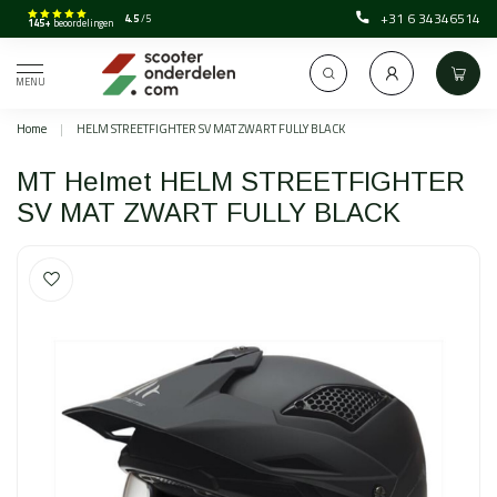
+31 6 34346514
4.5
/5
145+
beoordelingen
MENU
Home
|
HELM STREETFIGHTER SV MAT ZWART FULLY BLACK
MT Helmet HELM STREETFIGHTER
SV MAT ZWART FULLY BLACK