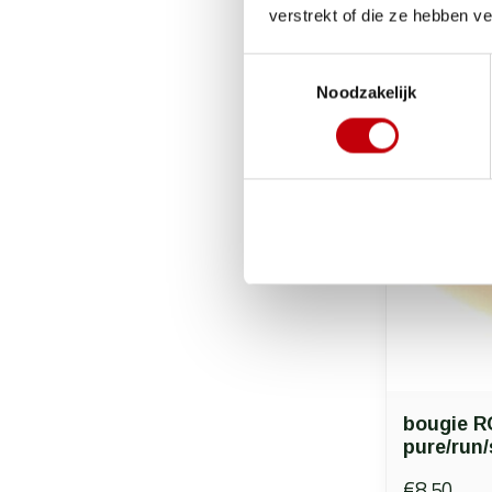
verstrekt of die ze hebben v
Toestemmingsselectie
Noodzakelijk
bougie R
pure/run/
€8,50