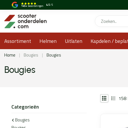
4.5
/5
145+
beoordelingen
Assortiment
Helmen
Uitlaten
Kapdelen / bepla
Home
|
Bougies
|
Bougies
Bougies
158
Categorieën
Bougies
Bougies