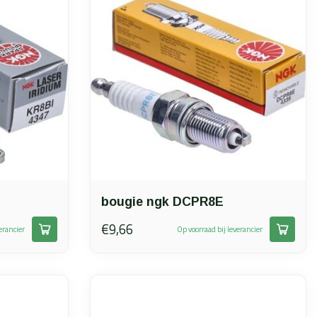
bougie ngk DCPR8E
€9,66
erancier
Op voorraad bij leverancier