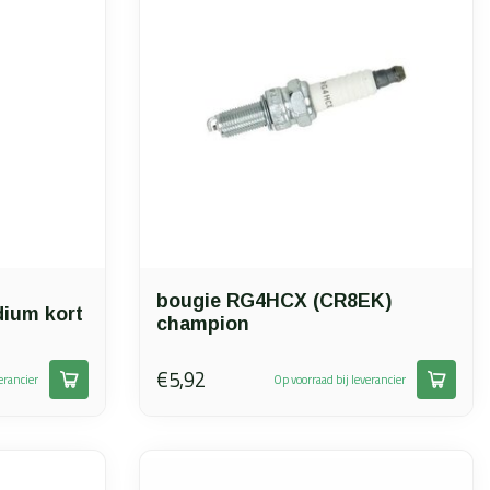
bougie RG4HCX (CR8EK)
dium kort
champion
€5,92
erancier
Op voorraad bij leverancier