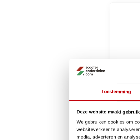
Toestemming
Malossi
bougie 
Deze website maakt gebruik
iridium l
We gebruiken cookies om cont
malossi 
websiteverkeer te analyseren
€36,50
media, adverteren en analys