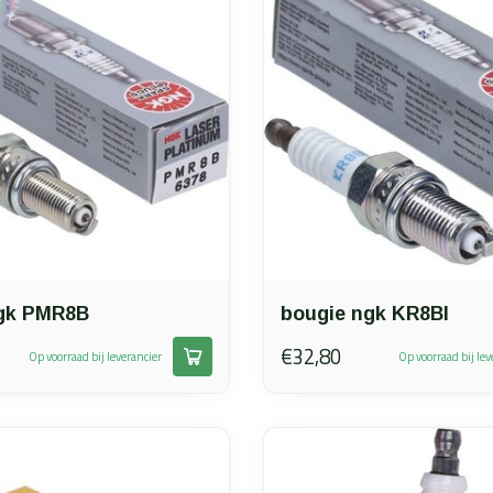
gk PMR8B
bougie ngk KR8BI
€32,80
Op voorraad bij leverancier
Op voorraad bij lev