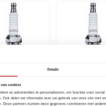
Details
Malossi
W31 ESZU denso
bougie IWF27 denso i
 van cookies
ang iw 31 (B10EGV)
kort (B9HVX) malossi
ent en advertenties te personaliseren, om functies voor social
6314455.p0
6314454.l0
. Ook delen we informatie over uw gebruik van onze site met on
€37,75
Op voorraad bij leverancier
Op voorraad bij lev
e. Deze partners kunnen deze gegevens combineren met andere i