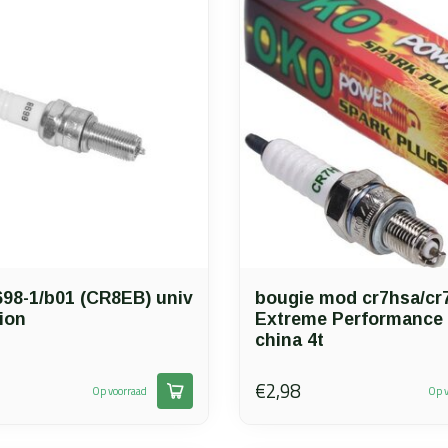
698-1/b01 (CR8EB) univ
bougie mod cr7hsa/cr
ion
Extreme Performance
china 4t
€2,98
Op voorraad
Op v