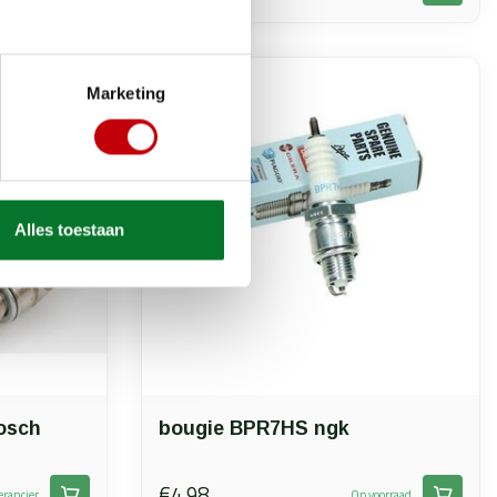
Marketing
Alles toestaan
osch
bougie BPR7HS ngk
€4,98
erancier
Op voorraad