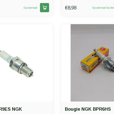
€8,98
Op voorraad
Op voorraad bij lev
BR9ES NGK
Bougie NGK BPR6HS