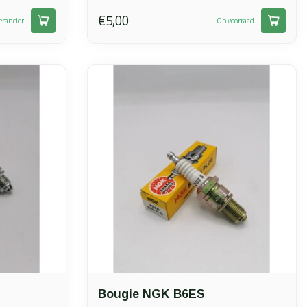
€5,00
erancier
Op voorraad
Bougie NGK B6ES