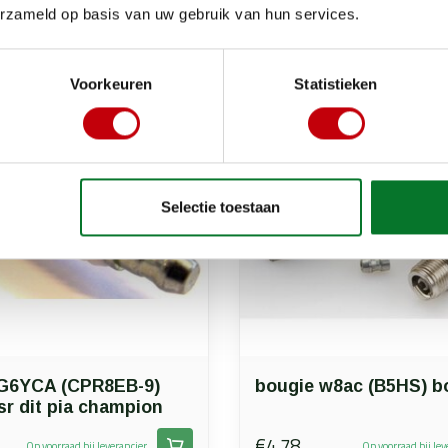
erzameld op basis van uw gebruik van hun services.
Voorkeuren
Statistieken
Selectie toestaan
G6YCA (CPR8EB-9)
bougie w8ac (B5HS) b
sr dit pia champion
€4,78
Op voorraad bij leverancier
Op voorraad bij lev