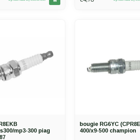
CR8EKB
bougie RG6YC (CPR8E
ts300/mp3-300 piag
400/x9-500 champion
87