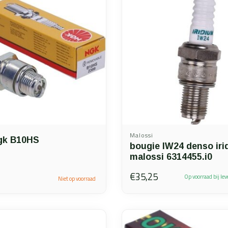
Malossi
gk B10HS
bougie IW24 denso iri
malossi 6314455.i0
€35,25
Op voorraad bij lev
Niet op voorraad