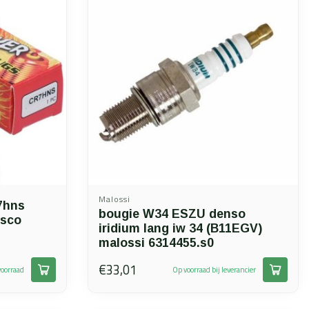
Malossi
7hns
bougie W34 ESZU denso
 sco
iridium lang iw 34 (B11EGV)
malossi 6314455.s0
€33,01
oorraad
Op voorraad bij leverancier