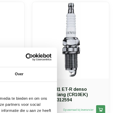
Over
Malossi
ridium
bougie U31 ET-R denso
platinum lang (CR10EK)
 media te bieden en om ons
malossi 6312594
ze partners voor social
€23,62
erancier
Op voorraad bij leverancier
nformatie die u aan ze heeft