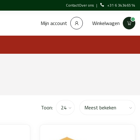
Contact
Over ons
+31 6 34346514
0
Winkelwagen
Mijn account
Toon: